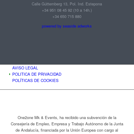
Calle Gúttemberg 13, Pol. Ind. Estepona
+34 951 08 45 92‬ (10 a 14h.)
+34 650 715 880
powered by seaside adworks
AVISO LEGAL
POLITICA DE PRIVACIDAD
POLÍTICAS DE COOKIES
One2one Mk & Events, ha recibido una subvención de la
Consejería de Empleo, Empresa y Trabajo Autónomo de la Junta
de Andalucía, financiada por la Unión Europea con cargo al