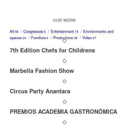
OUR WORK
All
/
Congresses
/
Entertainment
/
Environments and
90
6
19
spaces
/
Furniture
/
Productions
/
Video
24
4
36
27
7th Edition Chefs for Childrens
Marbella Fashion Show
Circus Party Anantara
PREMIOS ACADEMIA GASTRONÓMICA