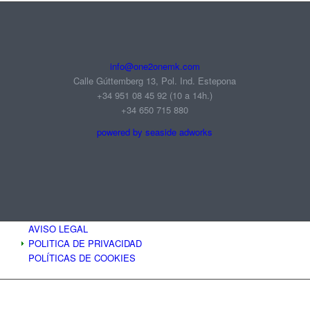
info@one2onemk.com
Calle Gúttemberg 13, Pol. Ind. Estepona
+34 951 08 45 92‬ (10 a 14h.)
+34 650 715 880
powered by seaside adworks
AVISO LEGAL
POLITICA DE PRIVACIDAD
POLÍTICAS DE COOKIES