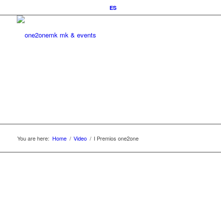
ES
You are here:
Home
/
Video
/
I Premios one2one