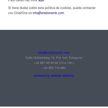
Si tiene dudas sobre esta política de cookies, puede contactar
con One2One en
info@one2onemk.com
info@one2onemk.com
Calle Gúttemberg 13, Pol. Ind. Estepona
+34 951 08 45 92‬ (10 a 14h.)
+34 650 715 880
powered by seaside adworks