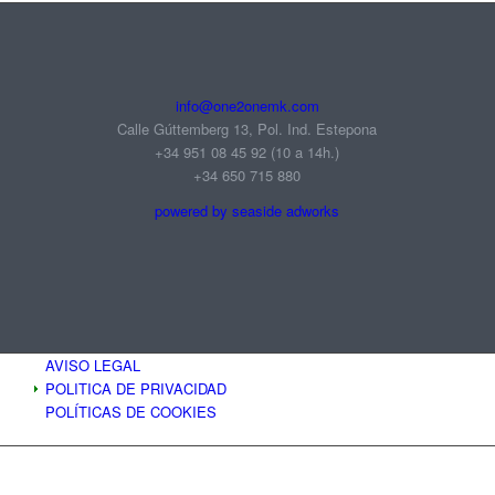
info@one2onemk.com
Calle Gúttemberg 13, Pol. Ind. Estepona
+34 951 08 45 92‬ (10 a 14h.)
+34 650 715 880
powered by seaside adworks
AVISO LEGAL
POLITICA DE PRIVACIDAD
POLÍTICAS DE COOKIES