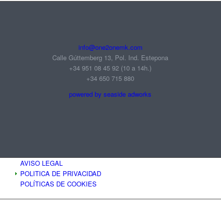
info@one2onemk.com
Calle Gúttemberg 13, Pol. Ind. Estepona
+34 951 08 45 92‬ (10 a 14h.)
+34 650 715 880
powered by seaside adworks
AVISO LEGAL
POLITICA DE PRIVACIDAD
POLÍTICAS DE COOKIES