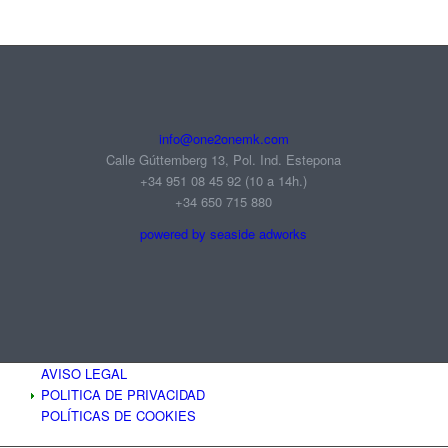
info@one2onemk.com
Calle Gúttemberg 13, Pol. Ind. Estepona
+34 951 08 45 92‬ (10 a 14h.)
+34 650 715 880
powered by seaside adworks
AVISO LEGAL
POLITICA DE PRIVACIDAD
POLÍTICAS DE COOKIES