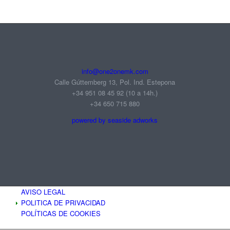
info@one2onemk.com
Calle Gúttemberg 13, Pol. Ind. Estepona
+34 951 08 45 92‬ (10 a 14h.)
+34 650 715 880
powered by seaside adworks
AVISO LEGAL
POLITICA DE PRIVACIDAD
POLÍTICAS DE COOKIES