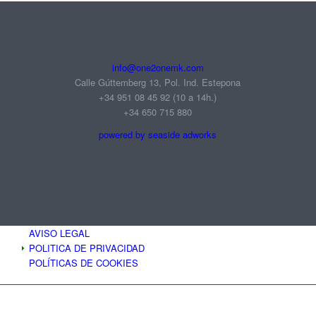
info@one2onemk.com
Calle Gúttemberg 13, Pol. Ind. Estepona
+34 951 08 45 92‬ (10 a 14h.)
+34 650 715 880
powered by seaside adworks
AVISO LEGAL
POLITICA DE PRIVACIDAD
POLÍTICAS DE COOKIES