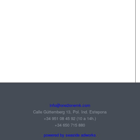
info@one2onemk.com
Calle Gúttemberg 13, Pol. Ind. Estepona
+34 951 08 45 92‬ (10 a 14h.)
+34 650 715 880
powered by seaside adworks