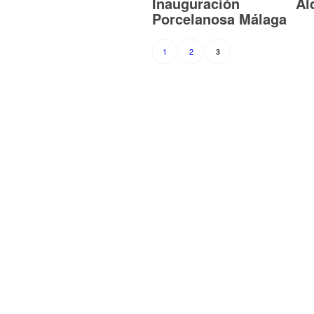
Inauguración
Al
Porcelanosa Málaga
1
2
3