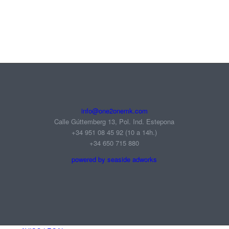
info@one2onemk.com
Calle Gúttemberg 13, Pol. Ind. Estepona
+34 951 08 45 92‬ (10 a 14h.)
+34 650 715 880
powered by seaside adworks