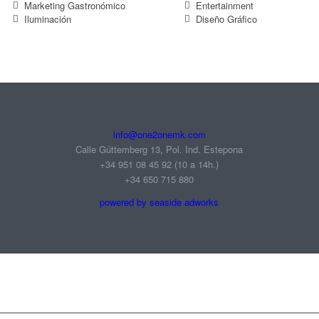
Marketing Gastronómico
Entertainment
Iluminación
Diseño Gráfico
info@one2onemk.com
Calle Gúttemberg 13, Pol. Ind. Estepona
+34 951 08 45 92‬ (10 a 14h.)
+34 650 715 880
powered by seaside adworks