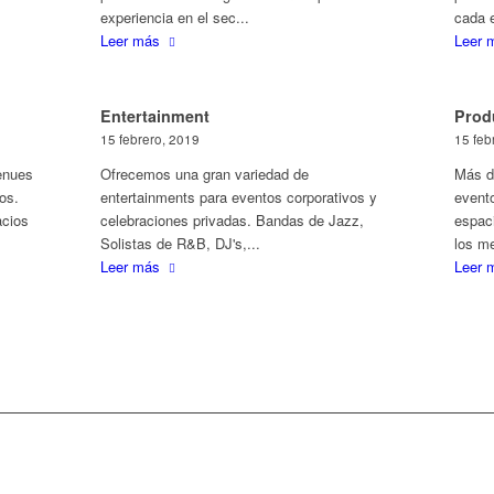
experiencia en el sec...
cada e
Leer más
Leer 
Entertainment
Prod
15 febrero, 2019
15 feb
enues
Ofrecemos una gran variedad de
Más d
os.
entertainments para eventos corporativos y
evento
acios
celebraciones privadas. Bandas de Jazz,
espaci
Solistas de R&B, DJ's,...
los me
Leer más
Leer 