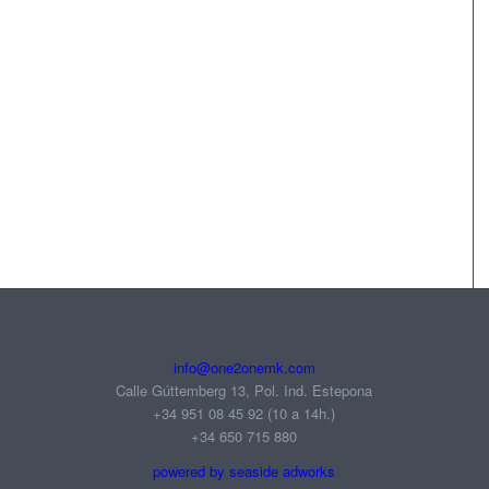
info@one2onemk.com
Calle Gúttemberg 13, Pol. Ind. Estepona
+34 951 08 45 92‬ (10 a 14h.)
+34 650 715 880
powered by seaside adworks