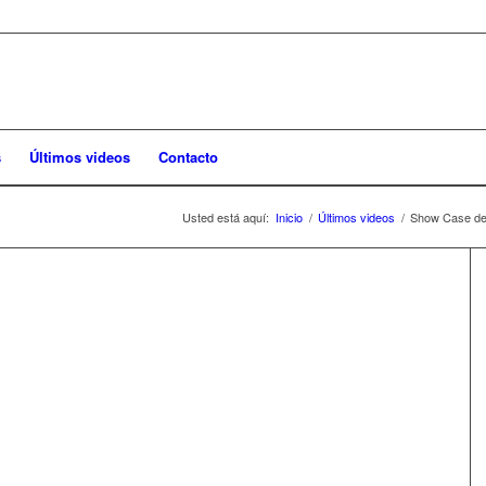
s
Últimos videos
Contacto
Usted está aquí:
Inicio
/
Últimos videos
/
Show Case de