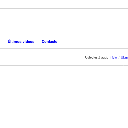
s
Últimos videos
Contacto
Usted está aquí:
Inicio
/
Últi