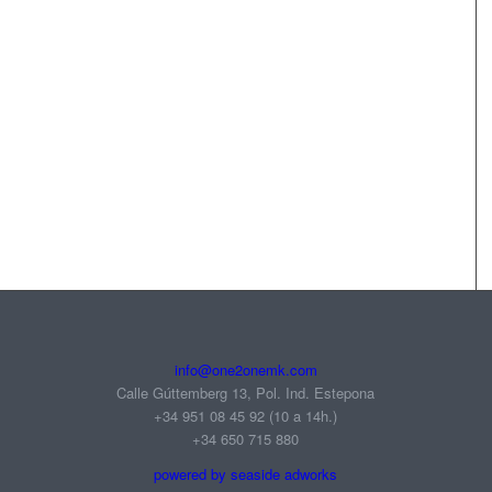
info@one2onemk.com
Calle Gúttemberg 13, Pol. Ind. Estepona
+34 951 08 45 92‬ (10 a 14h.)
+34 650 715 880
powered by seaside adworks