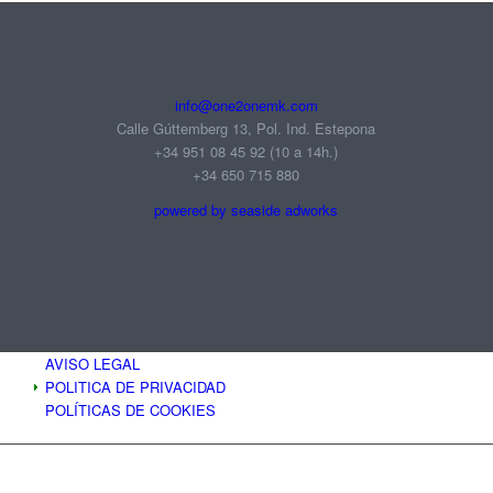
info@one2onemk.com
Calle Gúttemberg 13, Pol. Ind. Estepona
+34 951 08 45 92‬ (10 a 14h.)
+34 650 715 880
powered by seaside adworks
AVISO LEGAL
POLITICA DE PRIVACIDAD
POLÍTICAS DE COOKIES