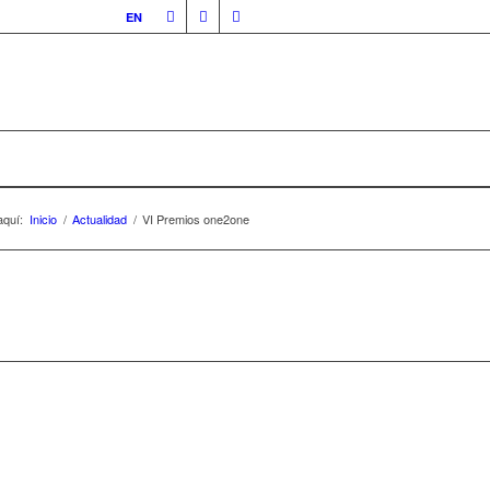
EN
aquí:
Inicio
/
Actualidad
/
VI Premios one2one