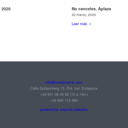
 2020
No canceles. Aplaza
30 marzo, 2020
Leer más
info@one2onemk.com
Calle Gúttemberg 13, Pol. Ind. Estepona
+34 951 08 45 92‬ (10 a 14h.)
+34 650 715 880
powered by seaside adworks