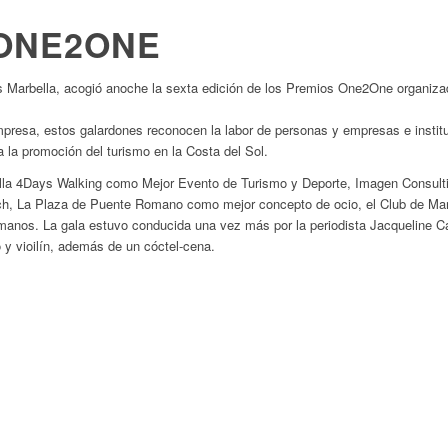
 ONE2ONE
os Marbella, acogió anoche la sexta edición de los Premios One2One organi
empresa, estos galardones reconocen la labor de personas y empresas e institu
a la promoción del turismo en la Costa del Sol.
lla 4Days Walking como Mejor Evento de Turismo y Deporte, Imagen Consulti
ch, La Plaza de Puente Romano como mejor concepto de ocio, el Club de Ma
anos. La gala estuvo conducida una vez más por la periodista Jacqueline Ca
 y vioilín, además de un cóctel-cena.
D