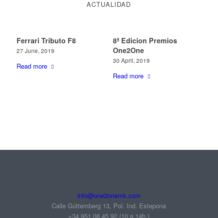
ACTUALIDAD
Ferrari Tributo F8
8ª Edicion Premios
One2One
27 June, 2019
30 April, 2019
Read more
Read more
info@one2onemk.com
Calle Gúttemberg 13, Pol. Ind. Estepona
+34 951 08 45 92‬ (10 a 14h.)